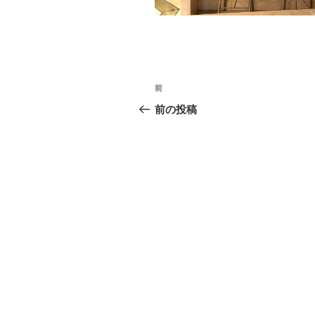
投
前
前
稿
の
前の投稿
投
ナ
稿
ビ
ゲ
ー
シ
ョ
ン