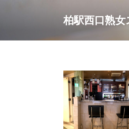
コ
ン
テ
柏駅西口熟女
ン
ツ
へ
ス
キ
ッ
プ